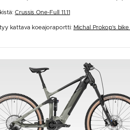
kistä:
Crussis One-Full 11.11
ytyy kattava koeajoraportti:
Michal Prokop's bike t