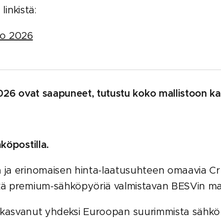
linkistä:
sto 2026
026 ovat saapuneet, tutustu koko mallistoon ka
köpostilla.
a erinomaisen hinta-laatusuhteen omaavia Cru
ä premium-sähköpyöriä valmistavan BESVin mal
kasvanut yhdeksi Euroopan suurimmista sähköpy