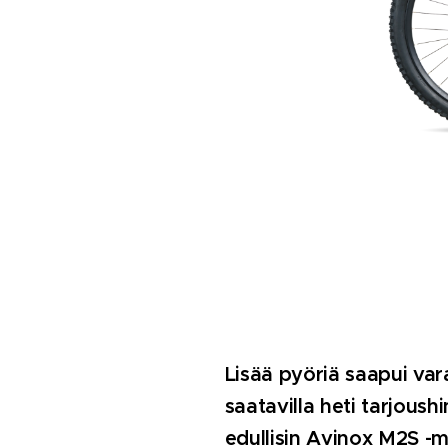
Lisää pyöriä saapui var
saatavilla heti tarjoush
edullisin Avinox M2S -m