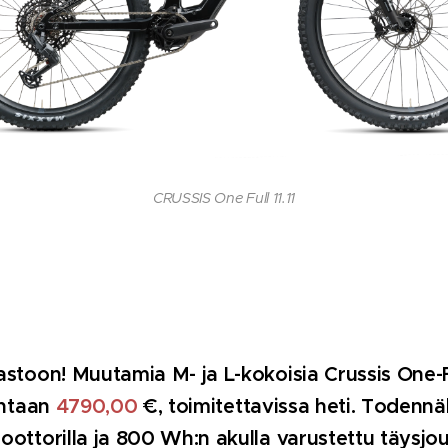
CRUSSIS One Full 11.11
astoon! Muutamia M- ja L-kokoisia Crussis One-Fu
intaan
4790,00
€, toimitettavissa heti. Todenn
oottorilla ja 800 Wh:n akulla varustettu täysjo