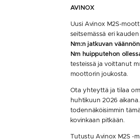
AVINOX
Uusi Avinox M2S-moottor
seitsemässä eri kauden
Nm:n jatkuvan väännön
Nm huipputehon olles
testeissä ja voittanut
moottorin joukosta.
Ota yhteyttä ja tilaa o
huhtikuun 2026 aikana.
todennäköisimmin tämän p
kovinkaan pitkään.
Tutustu Avinox M2S -moot