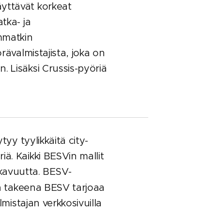
äyttävät korkeat
tka- ja
mmatkin
rävalmistajista, joka on
. Lisäksi Crussis-pyöriä
yy tyylikkäitä city-
ä. Kaikki BESVin mallit
kavuutta. BESV-
 takeena BESV tarjoaa
istajan verkkosivuilla