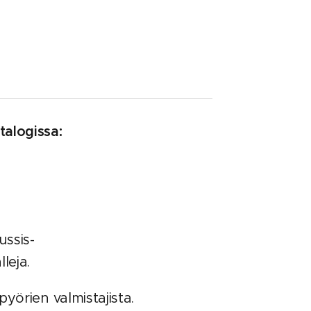
talogissa:
ssis-
leja.
örien valmistajista.