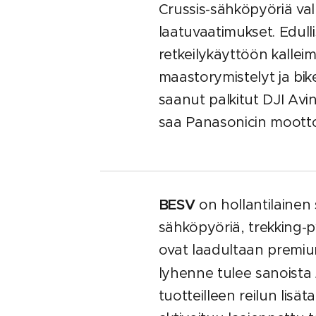
Crussis-sähköpyöriä va
laatuvaatimukset. Edulli
retkeilykäyttöön kalle
maastorymistelyt ja bike
saanut palkitut DJI Avi
saa Panasonicin moottor
BESV
on hollantilainen 
sähköpyöriä, trekking-p
ovat laadultaan premi
lyhenne tulee sanoista
tuotteilleen reilun lisät