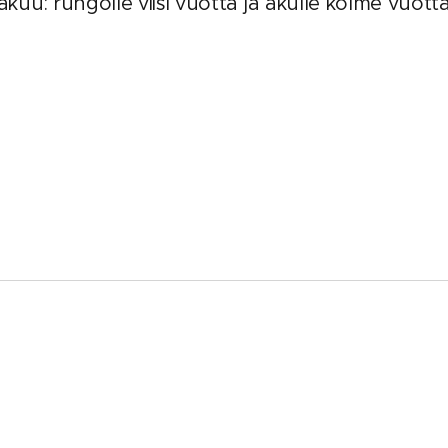
akuu: rungolle viisi vuotta ja akulle kolme vuotta