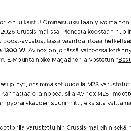
i on julkaistu! Ominaisuuksiltaan ylivoimainen 
 2026 Crussis-mallissa. Pienestä koostaan huol
.
Boost-avustustilassa vääntöä irtoaa hetkellise
sa 1300 W
. Avinox on jo tässä vaiheessa keränn
 mm. E-Mountainbike Magazinen arvostetun "
Best
masi jo nyt, ensimmäiset uudella M2S-varustetu
 Kannattaa olla nopea, sillä Avinox M2S -mootto
yöräilykauden suurin hitti, eikä sitä välttämätt
torilla varustettuihin Crussis-malleihin sekä nii