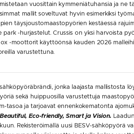
lmistetaan vuosittain kymmeniätuhansia ja ne t
simmat mallit soveltuvat hyvin esimerkiksi työma
impien täysjoustomaastopyörien kestäessä rajui
 park -hurjastelut. Crussis on yksi harvoista pyö
nox -moottorit käyttöönsä kauden 2026 malleihin
eilla varustettuna.
sähköpyöräbrändi, jonka laajasta mallistosta löyt
yöriä sekä huippuosilla varustettuja maastopyöri
um-tasoa ja tarjoavat ennenkokematonta ajomu
Beautiful, Eco-friendly, Smart ja Vision.
Laadun
akuun.
Rekisteröimällä uusi BESV-sähköpyörä valm