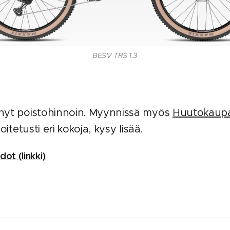
BESV TRS 1.3
nyt poistohinnoin. Myynnissä myös
Huutokaup
itetusti eri kokoja, kysy lisää.
dot (linkki)