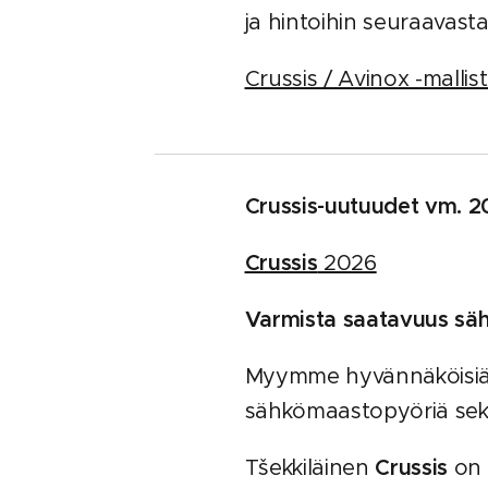
ja hintoihin seuraavasta 
Crussis / Avinox -malli
Crussis-uutuudet vm. 2
Crussis
2026
Varmista saatavuus säh
Myymme hyvännäköisiä j
sähkömaastopyöriä sek
Tšekkiläinen
Crussis
on 