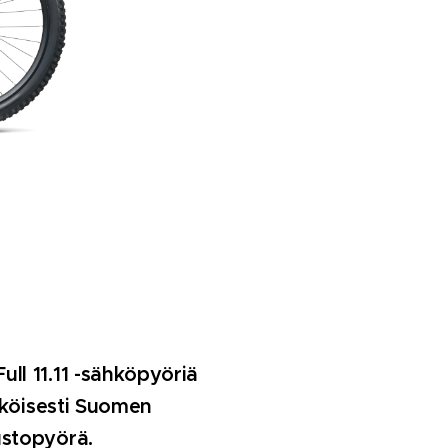
ll 11.11 -sähköpyöriä
äköisesti Suomen
ustopyörä.