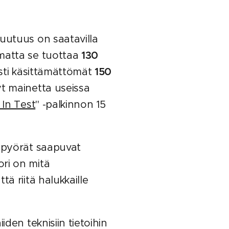
uutuus on saatavilla
imatta se tuottaa
130
sti käsittämättömät
150
yt mainetta useissa
 In Test
" -palkinnon 15
t pyörät saapuvat
ri on mitä
ä riitä halukkaille
den teknisiin tietoihin